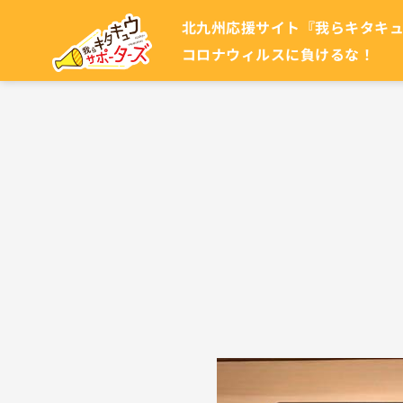
内
北九州応援サイト『我らキタキ
容
コロナウィルスに負けるな！
を
ス
キ
ッ
プ